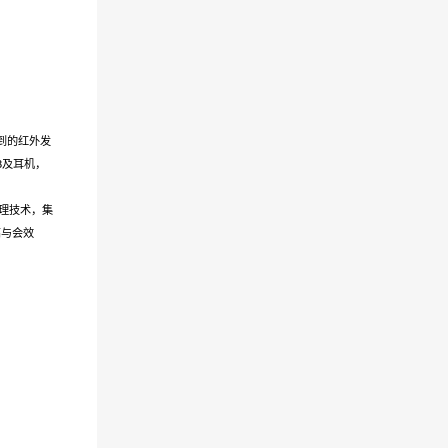
收到的红外发
8及耳机，
处理技术，集
高与会效