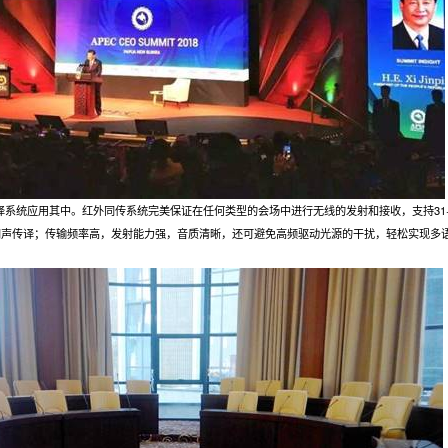
传译系统应用其中。红外同传系统完美保证在任何类型的会场中进行无线的发射和接收，支持31
的同声传译；传输频率高，发射能力强，音质清晰，还可避免高频驱动光源的干扰，轻松实现多