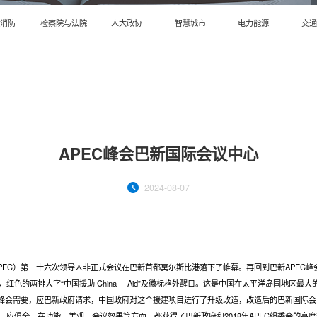
安消防
检察院与法院
人大政协
智慧城市
电力能源
交通
APEC峰会巴新国际会议中心
2024-08-07
APEC）第二十六次领导人非正式会议在巴新首都莫尔斯比港落下了帷幕。再回到巴新APEC峰
红色的两排大字“中国援助 China Aid”及徽标格外醒目。这是中国在太平洋岛国地区最大
PEC峰会需要，应巴新政府请求，中国政府对这个援建项目进行了升级改造，改造后的巴新国际
一应俱全，在功能、美观、会议效果等方面，都获得了巴新政府和2018年APEC组委会的高