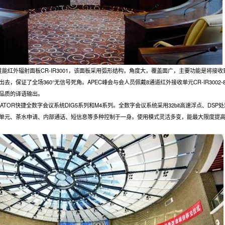
能红外辐射面板CR-IR3001，该面板采用弧形结构，角度大，覆盖面广，主要功能是将接
，保证了全场360°无信号死角。APEC峰会与会人员佩戴8通道红外接收单元CR-IR3002-
品质的译语输出。
TOR快捷全数字会议系统DIG5系列和M4系列。全数字会议系统采用32bit高速浮点、DSP
单元、茶水申请、内部通话、短信息等多种控制于一身。使用模式灵活多变，能最大限度提