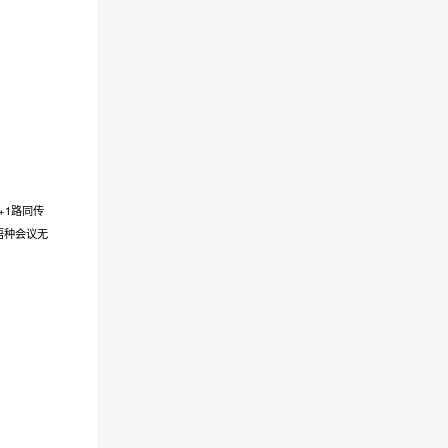
+1路同传
语种会议无