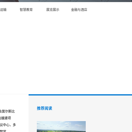
运输
智慧教育
展览展示
金融与酒店
推荐阅读
会莫尔斯比
的援建项
会议中心，多
度赞赏。