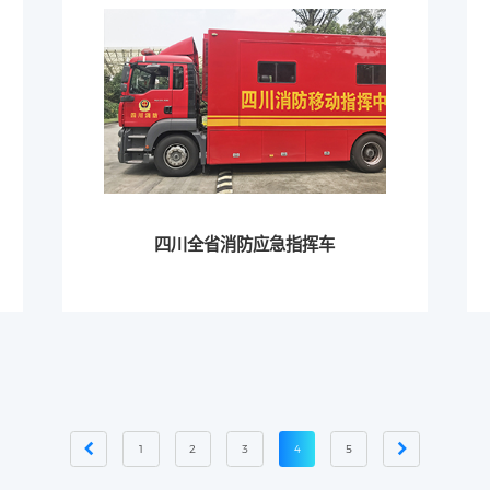
四川全省消防应急指挥车
1
2
3
4
5